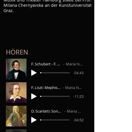
Milana Chernyavska an der Kunstuniversität
Graz.
HÖREN
F. Schubert - F. Liszt: Erl King
Maria Narodytska
-04:43
F. Liszt: Mephisto-Waltz #1
Maria Narodytska
-11:23
D. Scarlatti: Sonata D-Dur K.119
Maria Narodytska
-04:52