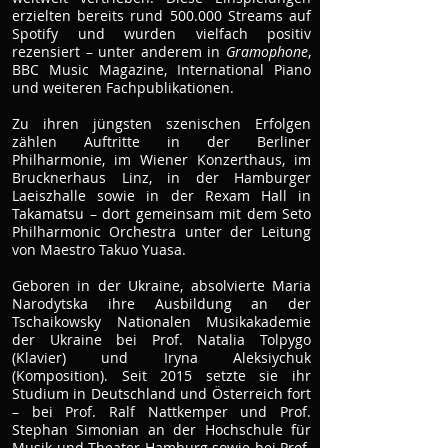
erzielten bereits rund 500.000 Streams auf
Spotify und wurden vielfach positiv
rezensiert – unter anderem in
Gramophone
,
BBC Music Magazine, International Piano
und weiteren Fachpublikationen.
Zu ihren jüngsten szenischen Erfolgen
zählen Auftritte in der Berliner
Philharmonie, im Wiener Konzerthaus, im
Brucknerhaus Linz, in der Hamburger
Laeiszhalle sowie in der Rexam Hall in
Takamatsu – dort gemeinsam mit dem Seto
Philharmonic Orchestra unter der Leitung
von Maestro Takuo Yuasa.
Geboren in der Ukraine, absolvierte Maria
Narodytska ihre Ausbildung an der
Tschaikowsky Nationalen Musikakademie
der Ukraine bei Prof. Natalia Tolpygo
(Klavier) und Iryna Aleksiychuk
(Komposition). Seit 2015 setzte sie ihr
Studium in Deutschland und Österreich fort
– bei Prof. Ralf Nattkemper und Prof.
Stephan Simonian an der Hochschule für
Musik und Theater Hamburg sowie bei Prof.