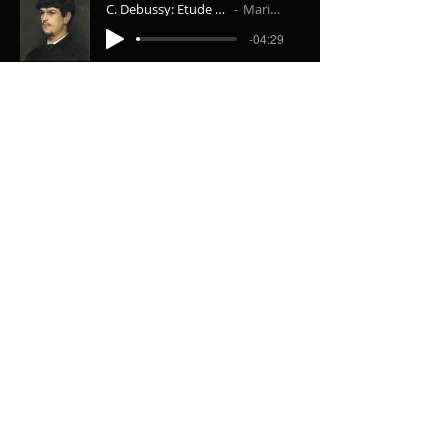
C. Debussy: Etude pour les arpèges composés
Maria Narodytska
-04:29
C. Orff - M. Narodytska: "In Taberna Quando Sumus"
Maria Narodytska, Iryna Zhukovska (Piano Duo)
-02:57
M.Narodytska: "The Dollhouse" concert fantasy
M.Narodytska, Kyiv Symphony Orchestra, M.Lysenko
-13:20
Für Buchungen,
Presseanfragen oder