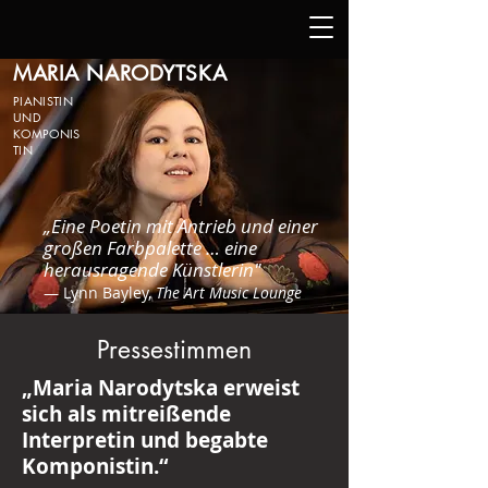
MARIA NARODYTSKA
PIANISTIN
UND
KOMPONIS
TIN
„Eine Poetin mit Antrieb und einer
großen Farbpalette … eine
herausragende Künstlerin"
— Lynn Bayley,
The Art Music Lounge
Pressestimmen
„Maria Narodytska erweist
sich als mitreißende
Interpretin und begabte
Komponistin.“